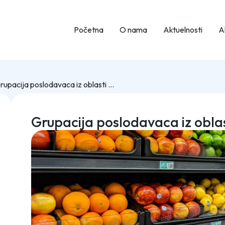
Početna
O nama
Aktuelnosti
Ak
Grupacija poslodavaca iz oblasti trgovine
Grupacija poslodavaca iz oblas