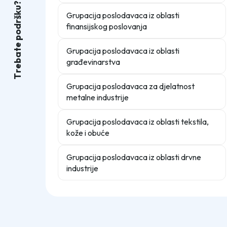
?
u
k
Grupacija poslodavaca iz oblasti
š
r
finansijskog poslovanja
d
o
p
e
Grupacija poslodavaca iz oblasti
t
a
građevinarstva
b
e
r
T
Grupacija poslodavaca za djelatnost
metalne industrije
Grupacija poslodavaca iz oblasti tekstila,
kože i obuće
Grupacija poslodavaca iz oblasti drvne
industrije