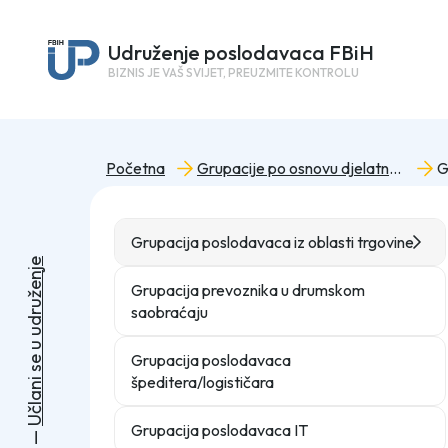
Udruženje poslodavaca FBiH
BIZNIS JE VAŠ SVIJET, PREUZMITE KONTROLU
Početna
Grupacije po osnovu djelatnosti
Grupacija poslodavaca iz oblasti trgovine
e
j
n
e
Grupacija prevoznika u drumskom
ž
u
saobraćaju
r
d
u
u
Grupacija poslodavaca
e
s
špeditera/logističara
i
n
a
l
č
U
Grupacija poslodavaca IT
—