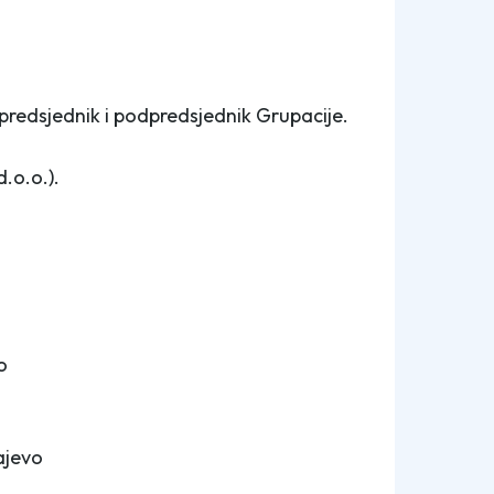
 predsjednik i podpredsjednik Grupacije.
.o.o.).
o
ajevo