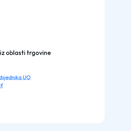
z oblasti trgovine
edsjednika UO
df