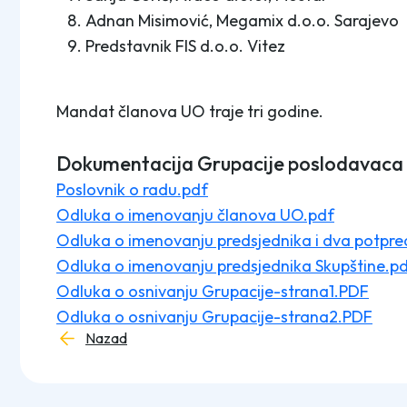
Adnan Misimović, Megamix d.o.o. Sarajevo
Predstavnik FIS d.o.o. Vitez
Mandat članova UO traje tri godine.
Dokumentacija Grupacije poslodavaca i
Poslovnik o radu.pdf
Odluka o imenovanju članova UO.pdf
Odluka o imenovanju predsjednika i dva potpr
Odluka o imenovanju predsjednika Skupštine.p
Odluka o osnivanju Grupacije-strana1.PDF
Odluka o osnivanju Grupacije-strana2.PDF
Nazad