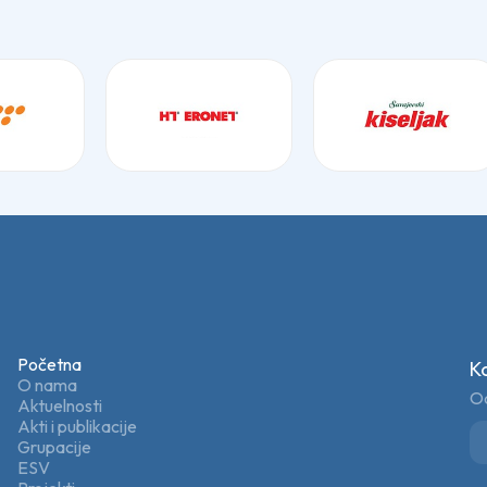
Početna
K
O nama
Od
Aktuelnosti
Akti i publikacije
Grupacije
ESV