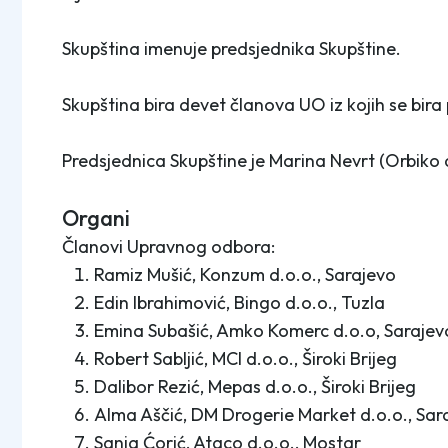
Skupština imenuje predsjednika Skupštine.
Skupština bira devet članova UO iz kojih se bira
Predsjednica Skupštine je Marina Nevrt (Orbiko d
Organi
Članovi Upravnog odbora:
Ramiz Mušić, Konzum d.o.o., Sarajevo
Edin Ibrahimović, Bingo d.o.o., Tuzla
Emina Subašić, Amko Komerc d.o.o, Sarajev
Robert Sabljić, MCI d.o.o., Široki Brijeg
Dalibor Rezić, Mepas d.o.o., Široki Brijeg
Alma Aščić, DM Drogerie Market d.o.o., Sar
Sanja Ćorić, Ataco d.o.o., Mostar