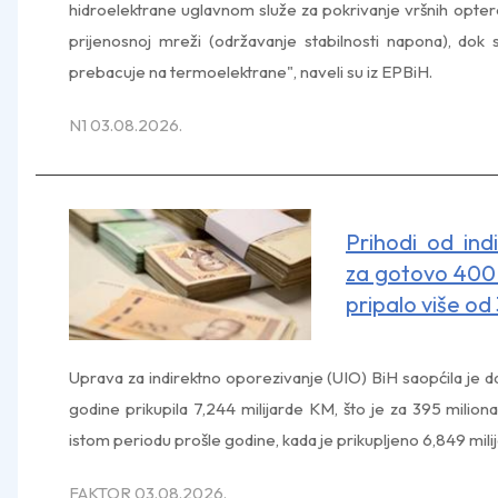
hidroelektrane uglavnom služe za pokrivanje vršnih opter
prijenosnoj mreži (održavanje stabilnosti napona), dok
prebacuje na termoelektrane", naveli su iz EPBiH.
N1 03.08.2026.
Prihodi od ind
za gotovo 400 
pripalo više od 
Uprava za indirektno oporezivanje (UIO) BiH saopćila je 
godine prikupila 7,244 milijarde KM, što je za 395 milion
istom periodu prošle godine, kada je prikupljeno 6,849 mili
FAKTOR 03.08.2026.