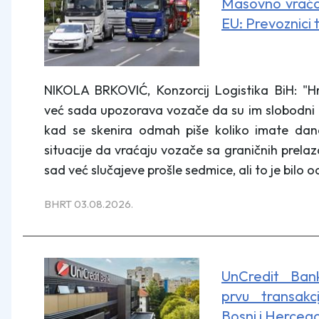
Masovno vraća
EU: Prevoznici 
NIKOLA BRKOVIĆ, Konzorcij Logistika BiH: "Hr
već sada upozorava vozače da su im slobodni d
kad se skenira odmah piše koliko imate da
situacije da vraćaju vozače sa graničnih prela
sad već slučajeve prošle sedmice, ali to je bilo o
BHRT 03.08.2026.
UnCredit Bank
prvu transakc
Bosni i Hercego