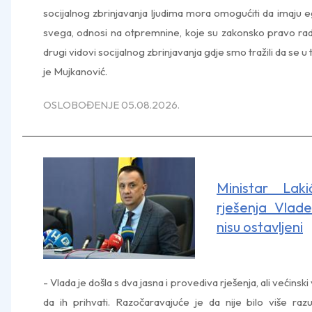
socijalnog zbrinjavanja ljudima mora omogućiti da imaju eg
svega, odnosi na otpremnine, koje su zakonsko pravo radn
drugi vidovi socijalnog zbrinjavanja gdje smo tražili da se u t
je Mujkanović.
OSLOBOĐENJE 05.08.2026.
Ministar Lak
rješenja Vlade
nisu ostavljeni
- Vlada je došla s dva jasna i provediva rješenja, ali većins
da ih prihvati. Razočaravajuće je da nije bilo više raz