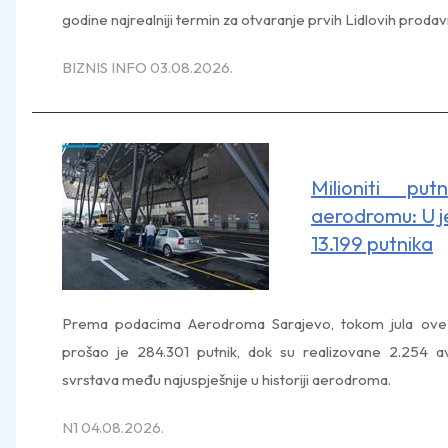
godine najrealniji termin za otvaranje prvih Lidlovih prodav
BIZNIS INFO 03.08.2026.
Milioniti pu
aerodromu: U 
13.199 putnika
Prema podacima Aerodroma Sarajevo, tokom jula ove 
prošao je 284.301 putnik, dok su realizovane 2.254 a
svrstava među najuspješnije u historiji aerodroma.
N1 04.08.2026.