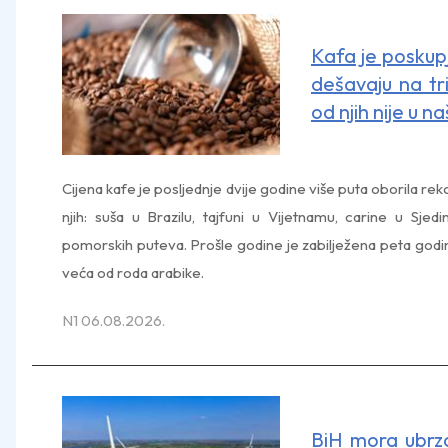
Kafa je poskupj
dešavaju na tr
od njih nije u 
Cijena kafe je posljednje dvije godine više puta oborila rek
njih: suša u Brazilu, tajfuni u Vijetnamu, carine u Sje
pomorskih puteva. Prošle godine je zabilježena peta godi
veća od roda arabike.
N1 06.08.2026.
BiH mora ubrzat