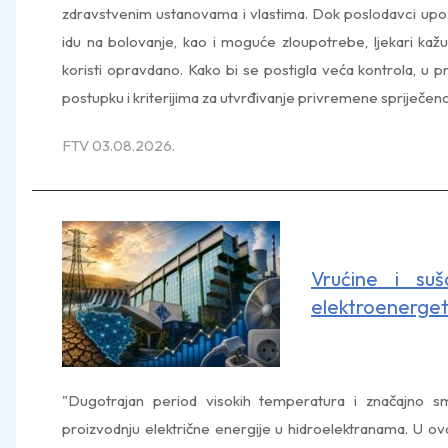
zdravstvenim ustanovama i vlastima. Dok poslodavci upozo
idu na bolovanje, kao i moguće zloupotrebe, ljekari ka
koristi opravdano. Kako bi se postigla veća kontrola, u p
postupku i kriterijima za utvrđivanje privremene spriječenos
FTV 03.08.2026.
Vrućine i su
elektroenerget
"Dugotrajan period visokih temperatura i značajno s
proizvodnju električne energije u hidroelektranama. U 