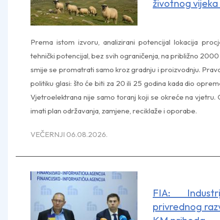
životnog vijeka
Prema istom izvoru, analizirani potencijal lokacija pr
tehnički potencijal, bez svih ograničenja, na približno 20
smije se promatrati samo kroz gradnju i proizvodnju. Pravo
politiku glasi: što će biti za 20 ili 25 godina kada dio opr
Vjetroelektrana nije samo toranj koji se okreće na vjetru.
imati plan održavanja, zamjene, reciklaže i oporabe.
VEČERNJI 06.08.2026.
FIA: Industr
privrednog razv