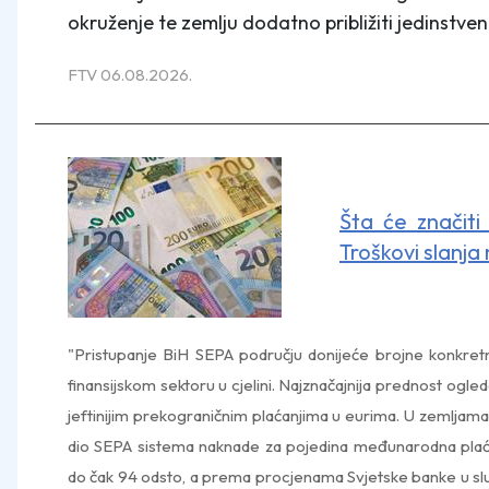
okruženje te zemlju dodatno približiti jedinstven
FTV 06.08.2026.
Šta će značiti
Troškovi slanja
"Pristupanje BiH SEPA području donijeće brojne konkretne
finansijskom sektoru u cjelini. Najznačajnija prednost ogled
jeftinijim prekograničnim plaćanjima u eurima. U zemljam
dio SEPA sistema naknade za pojedina međunarodna pla
do čak 94 odsto, a prema procjenama Svjetske banke u s