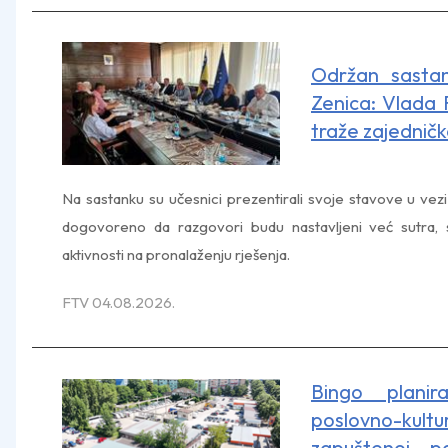
Održan sastan
Zenica: Vlada F
traže zajedničk
Na sastanku su učesnici prezentirali svoje stavove u vezi
dogovoreno da razgovori budu nastavljeni već sutra, s 
aktivnosti na pronalaženju rješenja.
FTV 04.08.2026.
Bingo planira
poslovno-k
zapuštenoj p