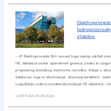
Elektroprivre
hidroproizvo
stabilno
- JP Elektroprivreda BiH i pored toga nastoji održati stan
HE Jablanica unutar operativnih granica, a kako bi osigu
propisanog biološkog minimuma nizvodno. Stanje u aku
Salakovac, koje su akumulacije „dnevnog karaktera“, zadovo
u ispuštanju vode iz uzvodne akumulacije HE Jablanica – ista
VIJESTI.BA 05.08.2026.