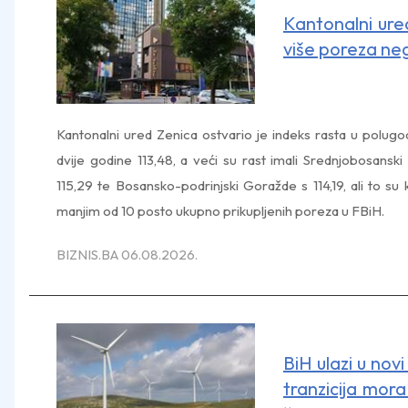
Kantonalni ured
više poreza ne
Kantonalni ured Zenica ostvario je indeks rasta u polugod
dvije godine 113,48, a veći su rast imali Srednjobosanski
115,29 te Bosansko-podrinjski Goražde s 114,19, ali to su 
manjim od 10 posto ukupno prikupljenih poreza u FBiH.
BIZNIS.BA 06.08.2026.
BiH ulazi u novi
tranzicija mora