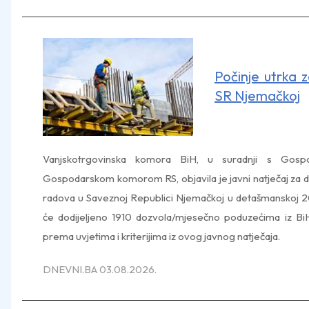
Počinje utrka 
SR Njemačkoj
Vanjskotrgovinska komora BiH, u suradnji s Go
Gospodarskom komorom RS, objavila je javni natječaj za 
radova u Saveznoj Republici Njemačkoj u detašmanskoj 2
će dodijeljeno 1910 dozvola/mjesečno poduzećima iz B
prema uvjetima i kriterijima iz ovog javnog natječaja.
DNEVNI.BA 03.08.2026.