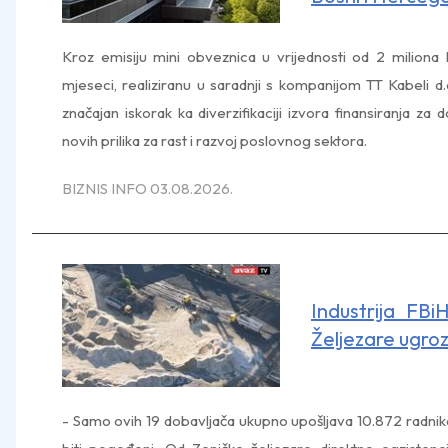
Kroz emisiju mini obveznica u vrijednosti od 2 milion
mjeseci, realiziranu u saradnji s kompanijom TT Kabeli d.o
značajan iskorak ka diverzifikaciji izvora finansiranja z
novih prilika za rast i razvoj poslovnog sektora.
BIZNIS INFO 03.08.2026.
Industrija FBi
Željezare ugro
- Samo ovih 19 dobavljača ukupno upošljava 10.872 radnika, 