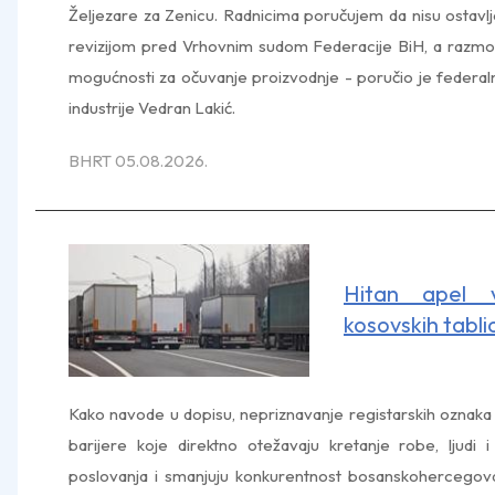
Željezare za Zenicu. Radnicima poručujem da nisu ostavl
revizijom pred Vrhovnim sudom Federacije BiH, a razmot
mogućnosti za očuvanje proizvodnje - poručio je federalni
industrije Vedran Lakić.
BHRT 05.08.2026.
Hitan apel v
kosovskih tabli
Kako navode u dopisu, nepriznavanje registarskih oznaka
barijere koje direktno otežavaju kretanje robe, ljudi 
poslovanja i smanjuju konkurentnost bosanskohercegov