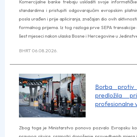
Komercijalne banke trebaju uskladiti svoje informatič
standardima i pristupiti odgovarajućim evropskim platn
posla urađen i prije apliciranja, značajan dio ovih aktivno
formalnog prijema. Iz tog razloga prve SEPA transakcije 
šest mjeseci nakon ulaska Bosne i Hercegovine u Jedinstv
BHRT 06.08.2026.
Borba protiv
predložila p
profesionalne 
Zbog toga je Ministarstvo ponovo pozvalo Evropsku kom
pravnog okvira, razmotri donošenje provedbenih mjera i