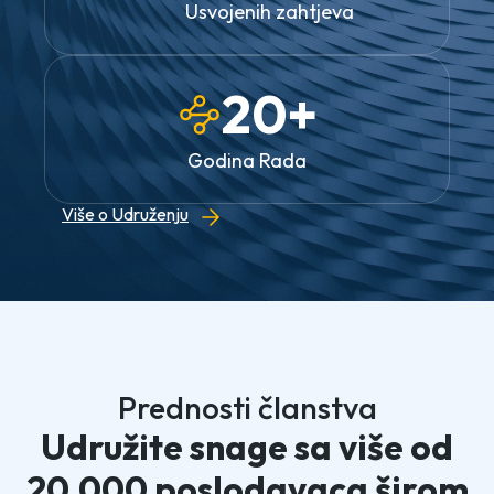
Usvojenih zahtjeva
20+
Godina Rada
Više o Udruženju
Prednosti članstva
Udružite snage sa više od
20.000 poslodavaca širom