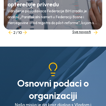
opterećuje privredu
Udruženje poslodavaca Federacije BiH izradilo je
analizu „Parafiskalni nameti u Federaciji Bosne i
Hercegovine — od registra do pilot-reforme", kojom se
nudi konkretna metodologija za reviziju, prioritizaciju i
Sve novosti
2 / 10
postepeno smanjenje lokalnih taksi i naknada.
Osnovni podaci o
organizaciji
Naša misija je da kroz dijalog s Vladom i