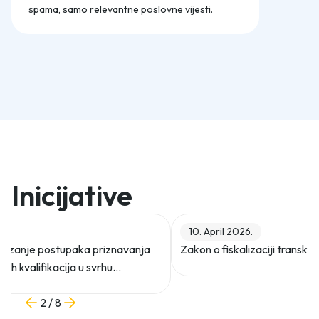
spama, samo relevantne poslovne vijesti.
Inicijative
10. April 2026.
 ubrzanje postupaka priznavanja
Zakon o fiskalizaciji transkac
čnih kvalifikacija u svrhu
stranih radnika
2 / 8