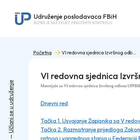
Udruženje poslodavaca FBiH
BIZNIS JE VAŠ SVIJET, PREUZMITE KONTROLU
Početna
VI redovna sjednica Izvršnog odbora UPFBiH
VI redovna sjednica Izv
e
j
Materijale za VI redovnu sjednicu Izvršnog odbora UPFBI
n
e
ž
u
r
d
Dnevni red
u
u
e
s
Tačka 1. Usvajanje Zapisnika sa V redo
i
n
a
l
Tačka 2. Razmatranje prijedloga Zakona
č
U
—
ratnog i vanrednog stanja u Federaciji 