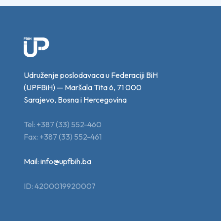
Udruženje poslodavaca u Federaciji BiH
(UPFBiH) — Maršala Tita 6, 71 000
Sarajevo, Bosna i Hercegovina
Tel: +387 (33) 552-460
Fax: +387 (33) 552-461
Mail:
info@upfbih.ba
ID: 4200019920007