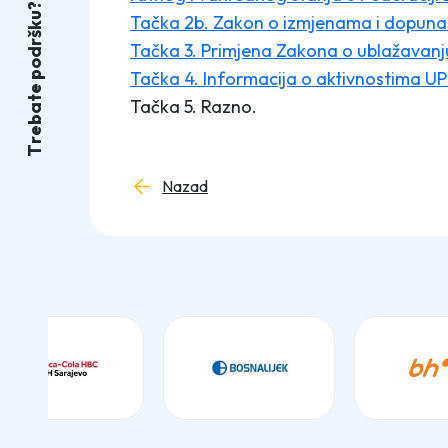
?
u
Tačka 2b. Zakon o izmjenama i dopun
k
š
r
Tačka 3. Primjena Zakona o ublažavanj
d
o
Tačka 4. Informacija o aktivnostima UP
p
e
t
Tačka 5. Razno.
a
b
e
r
T
Nazad