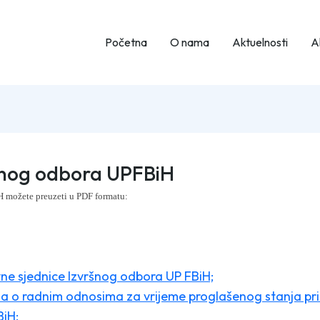
Početna
O nama
Aktuelnosti
Ak
ršnog odbora UPFBiH
H možete preuzeti u PDF formatu:
vne sjednice Izvršnog odbora UP FBiH;
 o radnim odnosima za vrijeme proglašenog stanja priro
BiH;