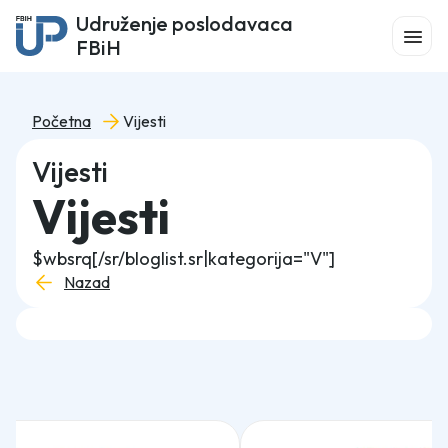
Udruženje poslodavaca
FBiH
Početna
Vijesti
Vijesti
Vijesti
$wbsrq[/sr/bloglist.sr|kategorija="V"]
Nazad