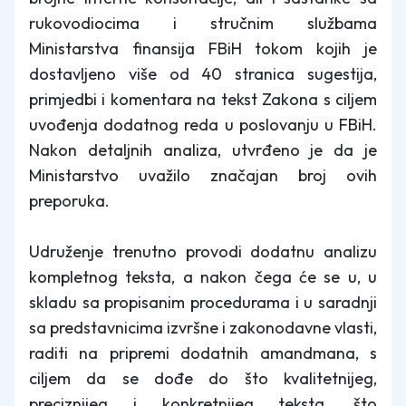
rukovodiocima i stručnim službama
Ministarstva finansija FBiH tokom kojih je
dostavljeno više od 40 stranica sugestija,
primjedbi i komentara na tekst Zakona s ciljem
uvođenja dodatnog reda u poslovanju u FBiH.
Nakon detaljnih analiza, utvrđeno je da je
Ministarstvo uvažilo značajan broj ovih
preporuka.
Udruženje trenutno provodi dodatnu analizu
kompletnog teksta, a nakon čega će se u, u
skladu sa propisanim procedurama i u saradnji
sa predstavnicima izvršne i zakonodavne vlasti,
raditi na pripremi dodatnih amandmana, s
ciljem da se dođe do što kvalitetnijeg,
preciznijeg i konkretnijeg teksta, što