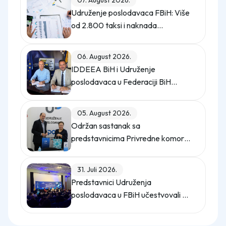
07. August 2026.
Udruženje poslodavaca FBiH: Više
od 2.800 taksi i naknada
opterećuje privredu
06. August 2026.
IDDEEA BiH i Udruženje
poslodavaca u Federaciji BiH
potpisali Memorandum o saradnji
05. August 2026.
Održan sastanak sa
predstavnicima Privredne komore
Istanbula
31. Juli 2026.
Predstavnici Udruženja
poslodavaca u FBiH učestvovali na
promo događaju Sajma poslova
"Gledaj sebi posla"