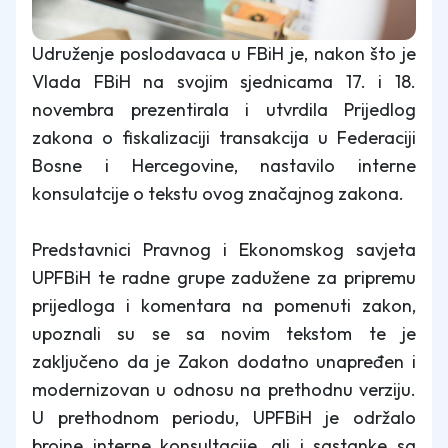
Udruženje poslodavaca u FBiH je, nakon što je
Vlada FBiH na svojim sjednicama 17. i 18.
novembra prezentirala i utvrdila Prijedlog
zakona o fiskalizaciji transakcija u Federaciji
Bosne i Hercegovine, nastavilo interne
konsulatcije o tekstu ovog značajnog zakona.
Predstavnici Pravnog i Ekonomskog savjeta
UPFBiH te radne grupe zadužene za pripremu
prijedloga i komentara na pomenuti zakon,
upoznali su se sa novim tekstom te je
zaključeno da je Zakon dodatno unapređen i
modernizovan u odnosu na prethodnu verziju.
U prethodnom periodu, UPFBiH je održalo
brojne interne konsultacije, ali i sastanke sa