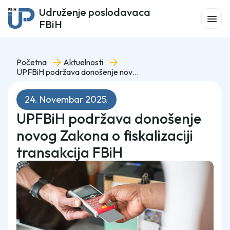
Udruženje poslodavaca
FBiH
Početna
Aktuelnosti
UPFBiH podržava donošenje novog Zakona o fiskalizaciji transakcija FBiH
24. Novembar 2025.
UPFBiH podržava donošenje
novog Zakona o fiskalizaciji
transakcija FBiH