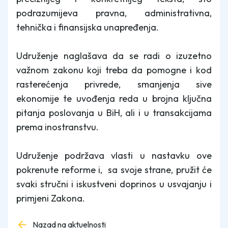
podrazumijeva pravna, administrativna,
tehnička i finansijska unapređenja.
Udruženje naglašava da se radi o izuzetno
važnom zakonu koji treba da pomogne i kod
rasterećenja privrede, smanjenja sive
ekonomije te uvođenja reda u brojna ključna
pitanja poslovanja u BiH, ali i u transakcijama
prema inostranstvu.
Udruženje podržava vlasti u nastavku ove
pokrenute reforme i, sa svoje strane, pružit će
svaki stručni i iskustveni doprinos u usvajanju i
primjeni Zakona.
Nazad na aktuelnosti