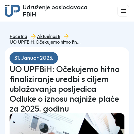
Udruženje poslodavaca
FBiH
Početna
Aktuelnosti
UO UPFBiH: Očekujemo hitno finaliziranje uredbi s ciljem ublažavanja posljedica Odluke o iznosu najniže plaće za 2025. godinu
31. Januar 2025.
UO UPFBiH: Očekujemo hitno
finaliziranje uredbi s ciljem
ublažavanja posljedica
Odluke o iznosu najniže plaće
za 2025. godinu