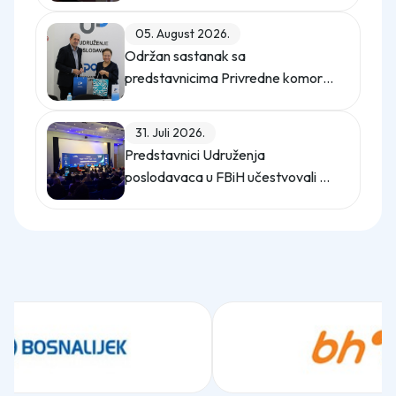
potpisali Memorandum o saradnji
05. August 2026.
Održan sastanak sa
predstavnicima Privredne komore
Istanbula
31. Juli 2026.
Predstavnici Udruženja
poslodavaca u FBiH učestvovali na
promo događaju Sajma poslova
"Gledaj sebi posla"