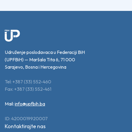
Udruženje poslodavaca u Federaciji BiH
(UPFBiH) — Maršala Tita 6, 71 000
Sarajevo, Bosna i Hercegovina
Tel: +387 (33) 552-460
Fax: +387 (33) 552-461
Mail:
info@upfbih.ba
ID: 4200019920007
Kontaktirajte nas