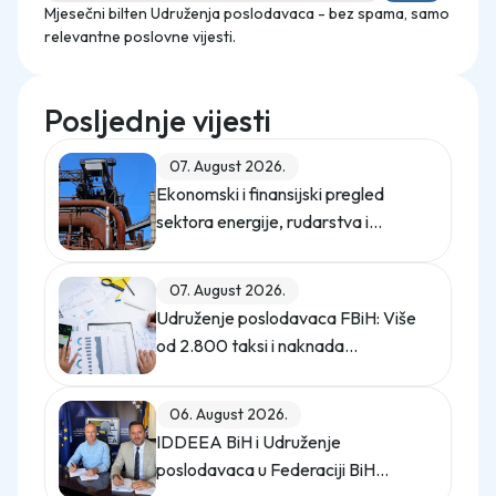
Mjesečni bilten Udruženja poslodavaca - bez spama, samo
relevantne poslovne vijesti.
Posljednje vijesti
07. August 2026.
Ekonomski i finansijski pregled
sektora energije, rudarstva i
industrije u Federaciji Bosne i
Hercegovine u 2025. godini
07. August 2026.
Udruženje poslodavaca FBiH: Više
od 2.800 taksi i naknada
opterećuje privredu
06. August 2026.
IDDEEA BiH i Udruženje
poslodavaca u Federaciji BiH