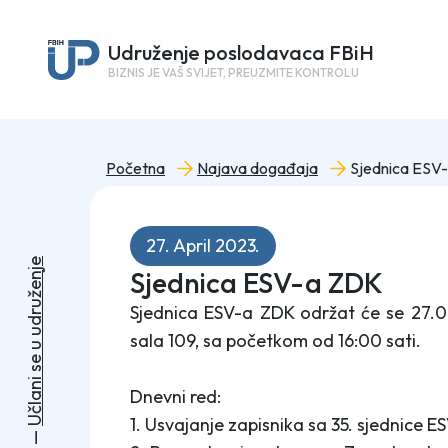
Udruženje poslodavaca FBiH
BIZNIS JE VAŠ SVIJET, PREUZMITE KONTROLU
Početna
Najava događaja
Sjednica ESV
27. April 2023.
e
Sjednica ESV-a ZDK
j
n
e
ž
u
Sjednica ESV-a ZDK održat će se 27.04
r
d
u
sala 109, sa početkom od 16:00 sati.
u
e
s
i
n
Dnevni red:
a
l
č
1. Usvajanje zapisnika sa 35. sjednice E
U
—