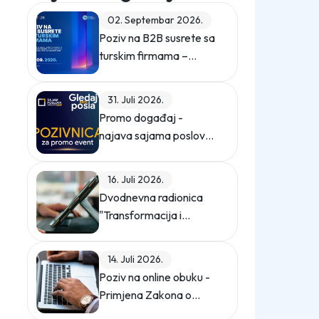
02. Septembar 2026.
Poziv na B2B susrete sa
turskim firmama –
ZEPS 2026
31. Juli 2026.
Promo događaj -
najava sajama poslova
"Gledaj sebi posla"
16. Juli 2026.
Dvodnevna radionica
"Transformacija i
digitalizacija
kompanije"
14. Juli 2026.
Poziv na online obuku -
Primjena Zakona o
zaštiti ličnih podataka