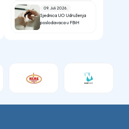
(Službeni glasnik BiH,
09. Juli 2026.
broj 12/25)
Sjednica UO Udruženja
poslodavaca u FBiH