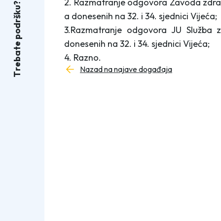
2. Razmatranje odgovora Zavoda zdrav
?
u
k
a donesenih na 32. i 34. sjednici Vijeća;
š
r
d
3.Razmatranje odgovora JU Služba z
o
p
donesenih na 32. i 34. sjednici Vijeća;
e
t
a
4. Razno.
b
e
Nazad na najave događaja
r
T