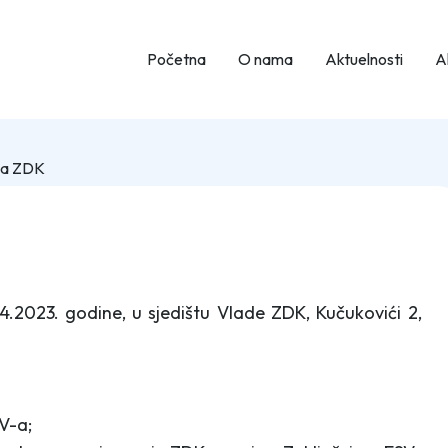
Početna
O nama
Aktuelnosti
Ak
-a ZDK
.2023. godine, u sjedištu Vlade ZDK, Kučukovići 2,
SV-a;