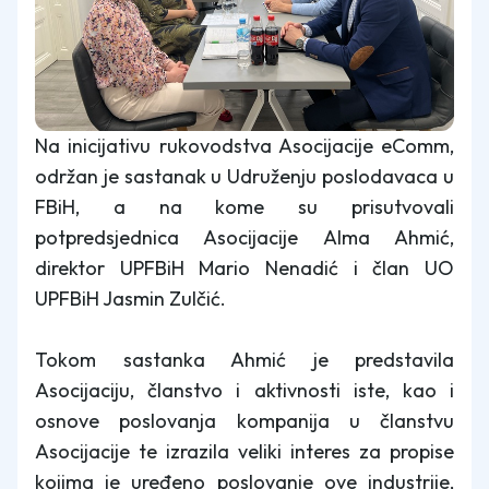
Na inicijativu rukovodstva Asocijacije eComm,
održan je sastanak u Udruženju poslodavaca u
FBiH, a na kome su prisutvovali
potpredsjednica Asocijacije Alma Ahmić,
direktor UPFBiH Mario Nenadić i član UO
UPFBiH Jasmin Zulčić.
Tokom sastanka Ahmić je predstavila
Asocijaciju, članstvo i aktivnosti iste, kao i
osnove poslovanja kompanija u članstvu
Asocijacije te izrazila veliki interes za propise
kojima je uređeno poslovanje ove industrije,