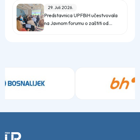
29. Juli 2026.
Predstavnica UPFBiH učestvovala
na Javnom forumu o zaštiti od
uznemiravanja na radu