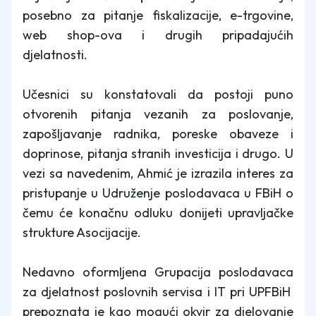
posebno za pitanje fiskalizacije, e-trgovine,
web shop-ova i drugih pripadajućih
djelatnosti.
Učesnici su konstatovali da postoji puno
otvorenih pitanja vezanih za poslovanje,
zapošljavanje radnika, poreske obaveze i
doprinose, pitanja stranih investicija i drugo. U
vezi sa navedenim, Ahmić je izrazila interes za
pristupanje u Udruženje poslodavaca u FBiH o
čemu će konačnu odluku donijeti upravljačke
strukture Asocijacije.
Nedavno oformljena Grupacija poslodavaca
za djelatnost poslovnih servisa i IT pri UPFBiH
prepoznata je kao mogući okvir za djelovanje