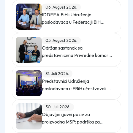
06. August 2026.
IDDEEA BiH i Udruženje
poslodavaca u Federaciji BiH
potpisali Memorandum o saradnji
05. August 2026.
Održan sastanak sa
predstavnicima Privredne komore
Istanbula
31. Juli 2026.
Predstavnici Udruženja
poslodavaca u FBiH učestvovali na
promo događaju Sajma poslova
"Gledaj sebi posla"
30. Juli 2026.
Objavljen javni poziv za
proizvodna MSP: podrška za
digitalno upravljanje energijom