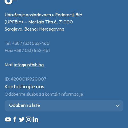
Udruženje poslodavaca u Federaciji BiH
(UPFBiH) — Maršala Tita 6, 71 000
Sarajevo, Bosna i Hercegovina
Tel: +387 (33) 552-460
Fax: +387 (33) 552-461
Mail:
info@upfbih.ba
ID: 4200019920007
Kontaktirajte nas
Odaberite službu za kontakt informacije
Odaberi sa liste