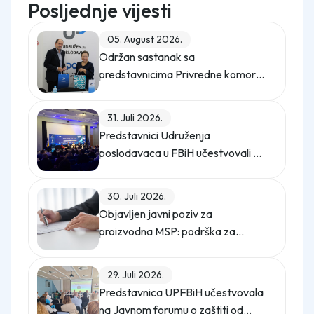
Posljednje vijesti
05. August 2026.
Održan sastanak sa
predstavnicima Privredne komore
Istanbula
31. Juli 2026.
Predstavnici Udruženja
poslodavaca u FBiH učestvovali na
promo događaju Sajma poslova
"Gledaj sebi posla"
30. Juli 2026.
Objavljen javni poziv za
proizvodna MSP: podrška za
digitalno upravljanje energijom
29. Juli 2026.
Predstavnica UPFBiH učestvovala
na Javnom forumu o zaštiti od