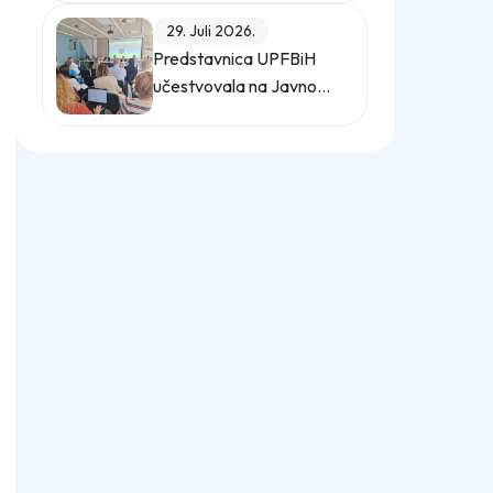
upravljanje energijom
29. Juli 2026.
Predstavnica UPFBiH
učestvovala na Javnom
forumu o zaštiti od
uznemiravanja na radu