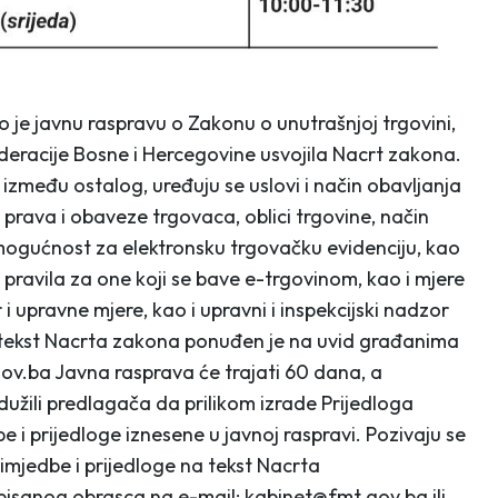
o je javnu raspravu o Zakonu o unutrašnjoj trgovini,
racije Bosne i Hercegovine usvojila Nacrt zakona.
između ostalog, uređuju se uslovi i način obavljanja
u prava i obaveze trgovaca, oblici trgovine, način
e mogućnost za elektronsku trgovačku evidenciju, kao
se pravila za one koji se bave e-trgovinom, kao i mjere
upravne mjere, kao i upravni i inspekcijski nadzor
tekst Nacrta zakona ponuđen je na uvid građanima
ov.ba Javna rasprava će trajati 60 dana, a
užili predlagača da prilikom izrade Prijedloga
 i prijedloge iznesene u javnoj raspravi. Pozivaju se
rimjedbe i prijedloge na tekst Nacrta
isanog obrasca na e-mail: kabinet@fmt.gov.ba ili