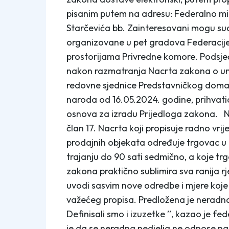
pisanim putem na adresu: Federalno mi
Starčevića bb. Zainteresovani mogu sud
organizovane u pet gradova Federacije 
prostorijama Privredne komore. Podsje
nakon razmatranja Nacrta zakona o unuta
redovne sjednice Predstavničkog doma 
naroda od 16.05.2024. godine, prihvati
osnova za izradu Prijedloga zakona. Na
član 17. Nacrta koji propisuje radno vr
prodajnih objekata određuje trgovac u
trajanju do 90 sati sedmično, a koje tr
zakona praktično sublimira sva ranija rje
uvodi sasvim nove odredbe i mjere koj
važećeg propisa. Predložena je neradna
Definisali smo i izuzetke ’’, kazao je f
je da se neradna nedjelja ne odnose na 