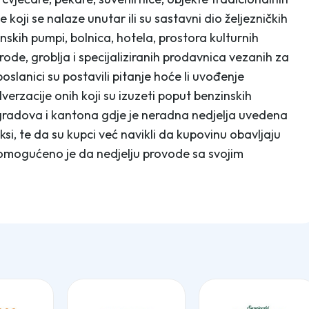
e koji se nalaze unutar ili su sastavni dio željezničkih
nskih pumpi, bolnica, hotela, prostora kulturnih
irode, groblja i specijaliziranih prodavnica vezanih za
slanici su postavili pitanje hoće li uvođenje
verzacije onih koji su izuzeti poput benzinskih
 gradova i kantona gdje je neradna nedjelja uvedena
aksi, te da su kupci već navikli da kupovinu obavljaju
 omogućeno je da nedjelju provode sa svojim