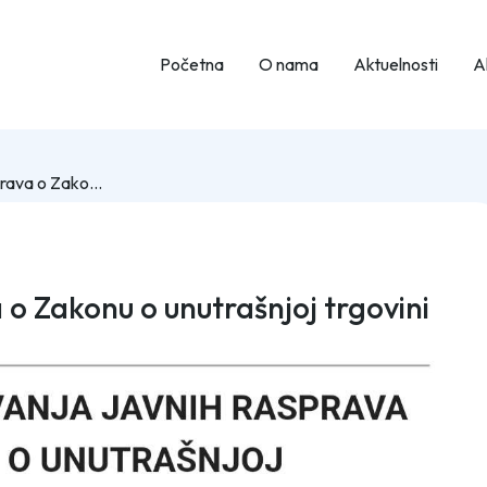
Početna
O nama
Aktuelnosti
Ak
Otvorena javna rasprava o Zakonu o unutrašnjoj trgovini FBiH
o Zakonu o unutrašnjoj trgovini