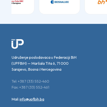
Udruženje poslodavaca u Federaciji BiH
(UPFBiH) — Maršala Tita 6, 71 000
Sarajevo, Bosna i Hercegovina
Tel: +387 (33) 552-460
Fax: +387 (33) 552-461
Mail:
info@upfbih.ba