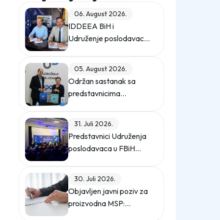
06. August 2026.
IDDEEA BiH i
Udruženje poslodavaca
u Federaciji BiH
potpisali Memorandum
05. August 2026.
o saradnji
Održan sastanak sa
predstavnicima
Privredne komore
Istanbula
31. Juli 2026.
Predstavnici Udruženja
poslodavaca u FBiH
učestvovali na promo
događaju Sajma
30. Juli 2026.
poslova "Gledaj sebi
Objavljen javni poziv za
posla"
proizvodna MSP:
podrška za digitalno