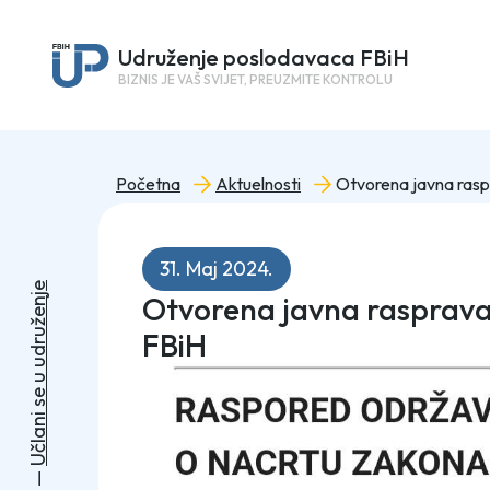
Udruženje poslodavaca FBiH
BIZNIS JE VAŠ SVIJET, PREUZMITE KONTROLU
Početna
Aktuelnosti
31. Maj 2024.
e
Otvorena javna rasprava 
j
n
e
ž
u
FBiH
r
d
u
u
e
s
i
n
a
l
č
U
—