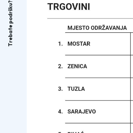
?
u
k
š
r
d
o
p
e
t
a
b
e
r
T