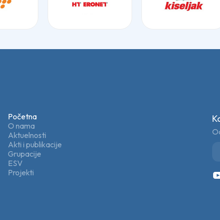
Početna
K
O nama
Od
Aktuelnosti
Akti i publikacije
Grupacije
ESV
Projekti