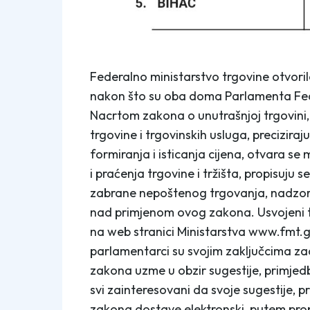
Federalno ministarstvo trgovine otvoril
nakon što su oba doma Parlamenta Fede
Nacrtom zakona o unutrašnjoj trgovini, 
trgovine i trgovinskih usluga, preciziraj
formiranja i isticanja cijena, otvara s
i praćenja trgovine i tržišta, propisuju 
zabrane nepoštenog trgovanja, nadzor i 
nad primjenom ovog zakona. Usvojeni 
na web stranici Ministarstva www.fmt.g
parlamentarci su svojim zaključcima zad
zakona uzme u obzir sugestije, primjedbe
svi zainteresovani da svoje sugestije, p
zakona dostave elektronski, putem prop