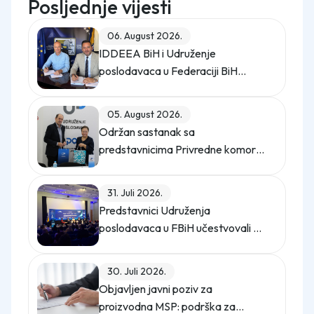
Posljednje vijesti
06. August 2026.
IDDEEA BiH i Udruženje
poslodavaca u Federaciji BiH
potpisali Memorandum o saradnji
05. August 2026.
Održan sastanak sa
predstavnicima Privredne komore
Istanbula
31. Juli 2026.
Predstavnici Udruženja
poslodavaca u FBiH učestvovali na
promo događaju Sajma poslova
"Gledaj sebi posla"
30. Juli 2026.
Objavljen javni poziv za
proizvodna MSP: podrška za