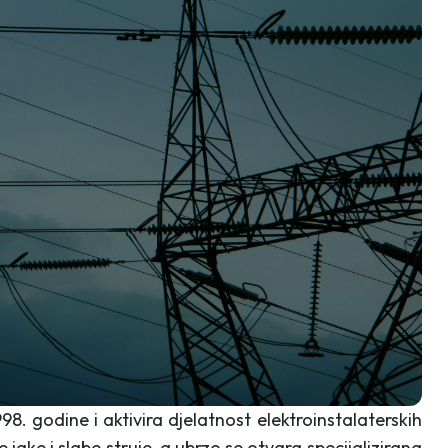
998. godine i aktivira djelatnost elektroinstalaterskih
e jake i slabe struje, a ubrzo se otvara specijalizirana