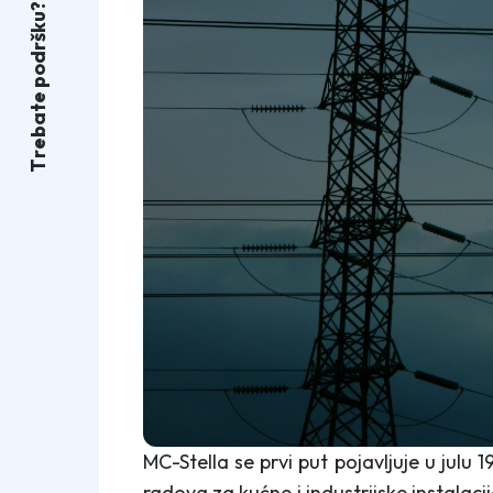
?
u
k
š
r
d
o
p
e
t
a
b
e
r
T
MC-Stella se prvi put pojavljuje u julu 1
radova za kućne i industrijske instalacij