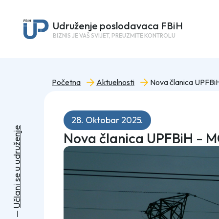
Udruženje poslodavaca FBiH
BIZNIS JE VAŠ SVIJET, PREUZMITE KONTROLU
Početna
Aktuelnosti
Nova članica UPFBiH
28. Oktobar 2025.
e
Nova članica UPFBiH - M
j
n
e
ž
u
r
d
u
u
e
s
i
n
a
l
č
U
—