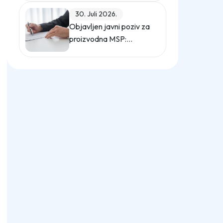
događaju Sajma
30. Juli 2026.
poslova "Gledaj sebi
Objavljen javni poziv za
posla"
proizvodna MSP:
podrška za digitalno
upravljanje energijom