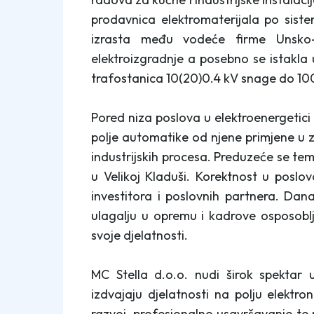
prodavnica elektromaterijala po sist
izrasta među vodeće firme Unsko-
elektroizgradnje a posebno se istakla
trafostanica 10(20)0.4 kV snage do 10
Pored niza poslova u elektroenergetici M
polje automatike od njene primjene u
industrijskih procesa. Preduzeće se tem
u Velikoj Kladuši. Korektnost u poslov
investitora i poslovnih partnera. Dan
ulagalju u opremu i kadrove osposoblj
svoje djelatnosti.
MC Stella d.o.o. nudi širok spektar 
izdvajaju djelatnosti na polju elektro
razvoj, profesionalno usavršavanje te