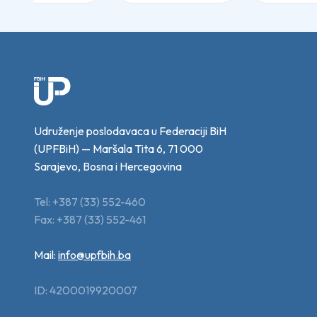
Udruženje poslodavaca u Federaciji BiH
(UPFBiH) — Maršala Tita 6, 71 000
Sarajevo, Bosna i Hercegovina
Tel: +387 (33) 552-460
Fax: +387 (33) 552-461
Mail:
info@upfbih.ba
ID: 4200019920007