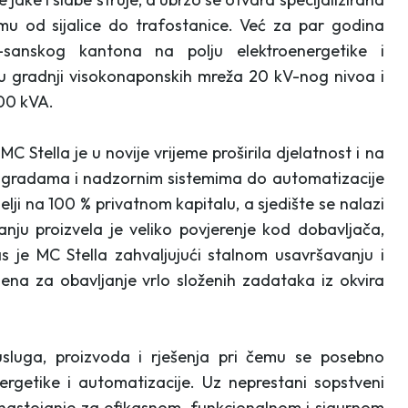
emu od sijalice do trafostanice. Već za par godina
sanskog kantona na polju elektroenergetike i
 u gradnji visokonaponskih mreža 20 kV-nog nivoa i
00 kVA.
C Stella je u novije vrijeme proširila djelatnost i na
 zgradama i nadzornim sistemima do automatizacije
elji na 100 % privatnom kapitalu, a sjedište se nalazi
anju proizvela je veliko povjerenje kod dobavljača,
as je MC Stella zahvaljujući stalnom usavršavanju i
ena za obavljanje vrlo složenih zadataka iz okvira
usluga, proizvoda i rješenja pri čemu se posebno
nergetike i automatizacije. Uz neprestani sopstveni
 nastojanje za efikasnom, funkcionalnom i sigurnom