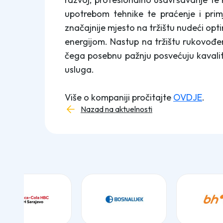
upotrebom tehnike te praćenje i pri
značajnije mjesto na tržištu nudeći opt
energijom. Nastup na tržištu rukovođe
čega posebnu pažnju posvećuju kavalit
usluga.
Više o kompaniji pročitajte
OVDJE
.
Nazad na aktuelnosti