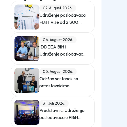
07. August 2026.
Udruženje poslodavaca
FBiH: Više od 2.800
taksi i naknada
opterećuje privredu
06. August 2026.
IDDEEA BiH i
Udruženje poslodavaca
u Federaciji BiH
potpisali Memorandum
05. August 2026.
o saradnji
Održan sastanak sa
predstavnicima
Privredne komore
Istanbula
31. Juli 2026.
Predstavnici Udruženja
poslodavaca u FBiH
učestvovali na promo