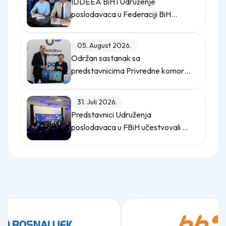
IDDEEA BiH i Udruženje
poslodavaca u Federaciji BiH
potpisali Memorandum o saradnji
05. August 2026.
Održan sastanak sa
predstavnicima Privredne komore
Istanbula
31. Juli 2026.
Predstavnici Udruženja
poslodavaca u FBiH učestvovali na
promo događaju Sajma poslova
"Gledaj sebi posla"