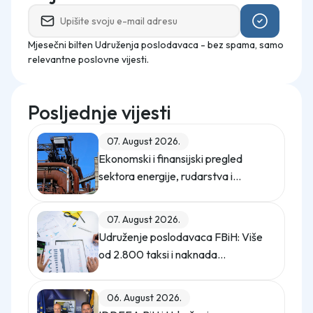
Mjesečni bilten Udruženja poslodavaca - bez spama, samo
relevantne poslovne vijesti.
Posljednje vijesti
07. August 2026.
Ekonomski i finansijski pregled
sektora energije, rudarstva i
industrije u Federaciji Bosne i
Hercegovine u 2025. godini
07. August 2026.
Udruženje poslodavaca FBiH: Više
od 2.800 taksi i naknada
opterećuje privredu
06. August 2026.