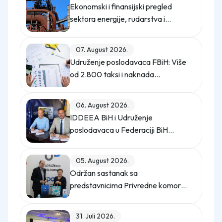
Ekonomski i finansijski pregled
sektora energije, rudarstva i
industrije u Federaciji Bosne i
Hercegovine u 2025. godini
07. August 2026.
Udruženje poslodavaca FBiH: Više
od 2.800 taksi i naknada
opterećuje privredu
06. August 2026.
IDDEEA BiH i Udruženje
poslodavaca u Federaciji BiH
potpisali Memorandum o saradnji
05. August 2026.
Održan sastanak sa
predstavnicima Privredne komore
Istanbula
31. Juli 2026.