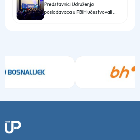
Predstavnici Udruženja
poslodavaca u FBiH učestvovali na
promo događaju Sajma poslova
"Gledaj sebi posla"