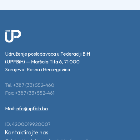
Udruženje poslodavaca u Federaciji BiH
(UPFBiH) — Maršala Tita 6, 71 000
Sarajevo, Bosna i Hercegovina
Tel: +387 (33) 552-460
Fax: +387 (33) 552-461
Mail:
info@upfbih.ba
ID: 4200019920007
Kontaktirajte nas