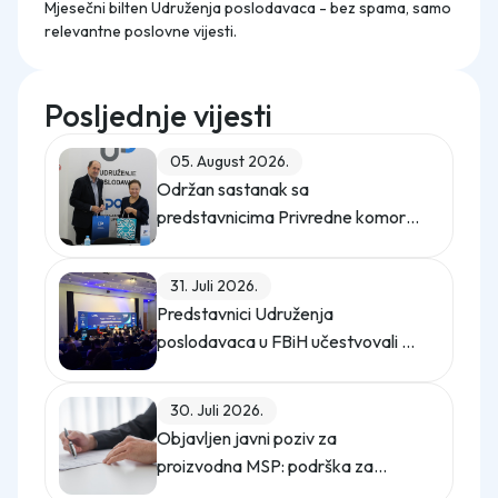
Mjesečni bilten Udruženja poslodavaca - bez spama, samo
relevantne poslovne vijesti.
Posljednje vijesti
05. August 2026.
Održan sastanak sa
predstavnicima Privredne komore
Istanbula
31. Juli 2026.
Predstavnici Udruženja
poslodavaca u FBiH učestvovali na
promo događaju Sajma poslova
"Gledaj sebi posla"
30. Juli 2026.
Objavljen javni poziv za
proizvodna MSP: podrška za
digitalno upravljanje energijom