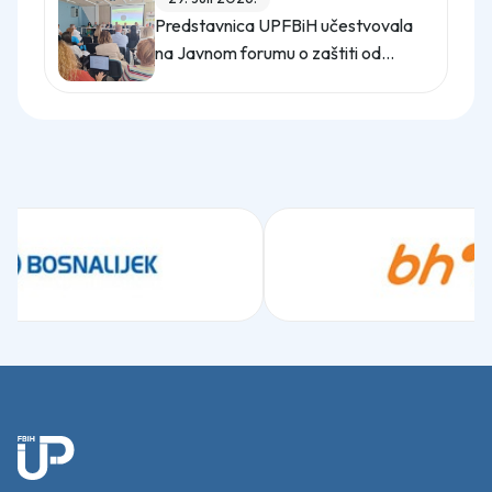
Predstavnica UPFBiH učestvovala
na Javnom forumu o zaštiti od
uznemiravanja na radu