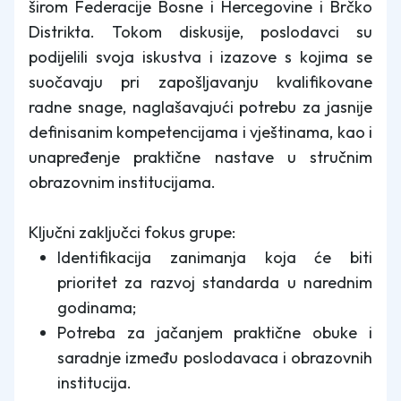
širom Federacije Bosne i Hercegovine i Brčko
Distrikta. Tokom diskusije, poslodavci su
podijelili svoja iskustva i izazove s kojima se
suočavaju pri zapošljavanju kvalifikovane
radne snage, naglašavajući potrebu za jasnije
definisanim kompetencijama i vještinama, kao i
unapređenje praktične nastave u stručnim
obrazovnim institucijama.
Ključni zaključci fokus grupe:
Identifikacija zanimanja koja će biti
prioritet za razvoj standarda u narednim
godinama;
Potreba za jačanjem praktične obuke i
saradnje između poslodavaca i obrazovnih
institucija.