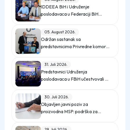
IDDEEA BiH i Udruženje
poslodavaca u Federaciji BiH
potpisali Memorandum o saradnji
05. August 2026.
Održan sastanak sa
predstavnicima Privredne komore
Istanbula
31. Juli 2026.
Predstavnici Udruženja
poslodavaca u FBiH učestvovali na
promo događaju Sajma poslova
"Gledaj sebi posla"
30. Juli 2026.
Objavljen javni poziv za
proizvodna MSP: podrška za
digitalno upravljanje energijom
29. Juli 2026.