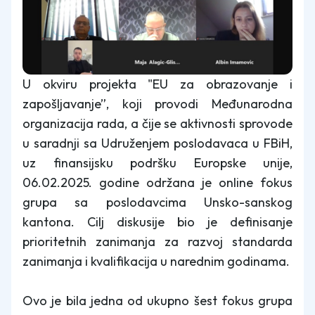
U okviru projekta "EU za obrazovanje i
zapošljavanje”, koji provodi Međunarodna
organizacija rada, a čije se aktivnosti sprovode
u saradnji sa Udruženjem poslodavaca u FBiH,
uz finansijsku podršku Europske unije,
06.02.2025. godine održana je online fokus
grupa sa poslodavcima Unsko-sanskog
kantona. Cilj diskusije bio je definisanje
prioritetnih zanimanja za razvoj standarda
zanimanja i kvalifikacija u narednim godinama.
Ovo je bila jedna od ukupno šest fokus grupa