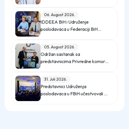
opterećuje privredu
06. August 2026.
IDDEEA BiH i Udruženje
poslodavaca u Federaciji BiH
potpisali Memorandum o saradnji
05. August 2026.
Održan sastanak sa
predstavnicima Privredne komore
Istanbula
31. Juli 2026.
Predstavnici Udruženja
poslodavaca u FBiH učestvovali na
promo događaju Sajma poslova
"Gledaj sebi posla"