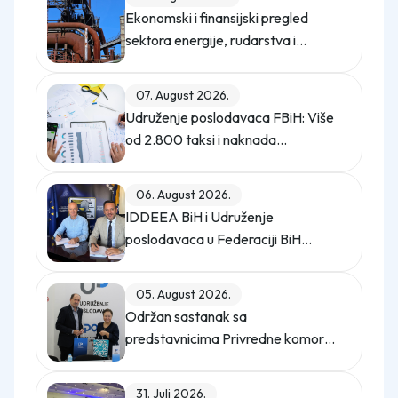
Ekonomski i finansijski pregled
sektora energije, rudarstva i
industrije u Federaciji Bosne i
Hercegovine u 2025. godini
07. August 2026.
Udruženje poslodavaca FBiH: Više
od 2.800 taksi i naknada
opterećuje privredu
06. August 2026.
IDDEEA BiH i Udruženje
poslodavaca u Federaciji BiH
potpisali Memorandum o saradnji
05. August 2026.
Održan sastanak sa
predstavnicima Privredne komore
Istanbula
31. Juli 2026.