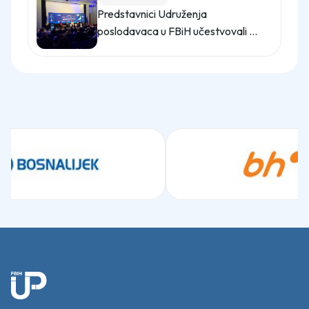
Predstavnici Udruženja
poslodavaca u FBiH učestvovali na
promo događaju Sajma poslova
"Gledaj sebi posla"