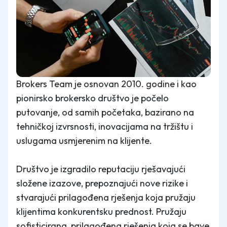
Brokers Team je osnovan 2010. godine i kao
pionirsko brokersko društvo je počelo
putovanje, od samih početaka, bazirano na
tehničkoj izvrsnosti, inovacijama na tržištu i
uslugama usmjerenim na klijente.
Društvo je izgradilo reputaciju rješavajući
složene izazove, prepoznajući nove rizike i
stvarajući prilagođena rješenja koja pružaju
klijentima konkurentsku prednost. Pružaju
sofisticirana, prilagođena rješenja koja se bave