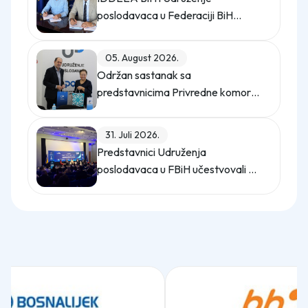
poslodavaca u Federaciji BiH
potpisali Memorandum o saradnji
05. August 2026.
Održan sastanak sa
predstavnicima Privredne komore
Istanbula
31. Juli 2026.
Predstavnici Udruženja
poslodavaca u FBiH učestvovali na
promo događaju Sajma poslova
"Gledaj sebi posla"