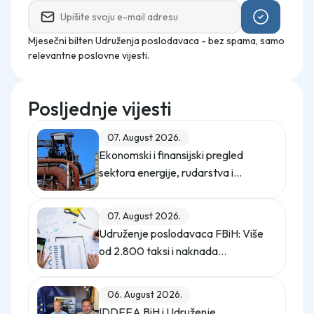
Mjesečni bilten Udruženja poslodavaca - bez spama, samo
relevantne poslovne vijesti.
Posljednje vijesti
07. August 2026.
Ekonomski i finansijski pregled
sektora energije, rudarstva i
industrije u Federaciji Bosne i
Hercegovine u 2025. godini
07. August 2026.
Udruženje poslodavaca FBiH: Više
od 2.800 taksi i naknada
opterećuje privredu
06. August 2026.
IDDEEA BiH i Udruženje