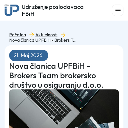
Udruženje poslodavaca
FBiH
Početna
Aktuelnosti
Nova članica UPFBiH - Brokers Team brokersko društvo u osiguranju d.o.o.
21. Maj 2026.
Nova članica UPFBiH -
Brokers Team brokersko
društvo u osiguranju d.o.o.