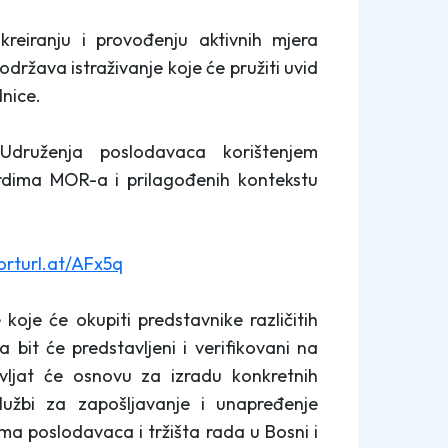
reiranju i provođenju aktivnih mjera
ržava istraživanje koje će pružiti uvid
dnice.
Udruženja poslodavaca korištenjem
ardima MOR-a i prilagođenih kontekstu
horturl.at/AFx5q
koje će okupiti predstavnike različitih
a bit će predstavljeni i verifikovani na
avljat će osnovu za izradu konkretnih
lužbi za zapošljavanje i unapređenje
ma poslodavaca i tržišta rada u Bosni i