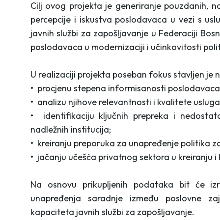
Cilj ovog projekta je generiranje pouzdanih, n
percepcije i iskustva poslodavaca u vezi s us
javnih službi za zapošljavanje u Federaciji Bo
poslodavaca u modernizaciji i učinkovitosti poli
U realizaciji projekta poseban fokus stavljen je 
• procjenu stepena informisanosti poslodavac
• analizu njihove relevantnosti i kvalitete uslu
• identifikaciju ključnih prepreka i nedost
nadležnih institucija;
• kreiranju preporuka za unapređenje politika z
• jačanju učešća privatnog sektora u kreiranju i
Na osnovu prikupljenih podataka bit će iz
unapređenja saradnje između poslovne zajed
kapaciteta javnih službi za zapošljavanje.