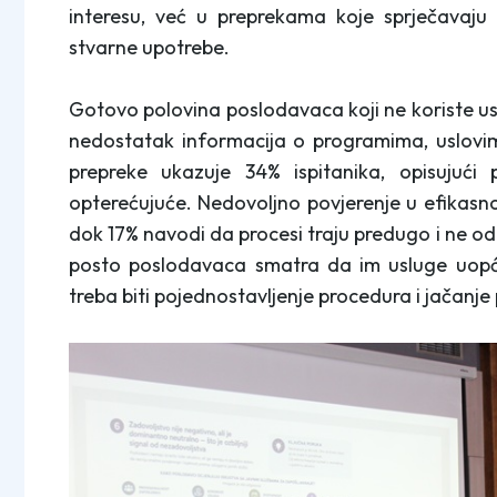
interesu, već u preprekama koje sprječavaj
stvarne upotrebe.
Gotovo polovina poslodavaca koji ne koriste usl
nedostatak informacija o programima, uslovim
prepreke ukazuje 34% ispitanika, opisujući
opterećujuće. Nedovoljno povjerenje u efikasnos
dok 17% navodi da procesi traju predugo i ne od
posto poslodavaca smatra da im usluge uopće
treba biti pojednostavljenje procedura i jačanje