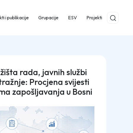
ti i publikacije
Grupacije
ESV
Projekti
žišta rada, javnih službi
ražnje: Procjena svijesti
ma zapošljavanja u Bosni