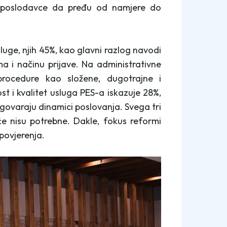
u poslodavce da pređu od namjere do
uge, njih 45%, kao glavni razlog navodi
a i načinu prijave. Na administrativne
 procedure kao složene, dugotrajne i
t i kvalitet usluga PES-a iskazuje 28%,
govaraju dinamici poslovanja. Svega tri
 nisu potrebne. Dakle, fokus reformi
 povjerenja.