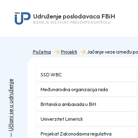
Udruženje poslodavaca FBiH
BIZNIS JE VAŠ SVIJET, PREUZMITE KONTROLU
Početna
Projekti
SSD WBC
e
j
n
e
Međunarodna organizacija rada
ž
u
r
d
u
Britanska ambasada u BiH
u
e
s
i
Univerzitet Limerick
n
a
l
č
U
Projekat Zakonodavna regulativa
—