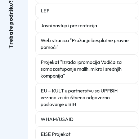
?
u
k
LEP
š
r
d
o
p
Javni nastup i prezentacija
e
t
a
b
Web stranica "Pružanje besplatne pravne
e
r
pomoći"
T
Projekat "Izrada i promocija Vodiča za
samozastupanje malih, mikro i srednjih
kompanija"
EU – KULT u partnerstvu sa UPFBIH
vezano za društveno odgovorno
poslovanje u BIH
WHAM/USAID
EISE Projekat