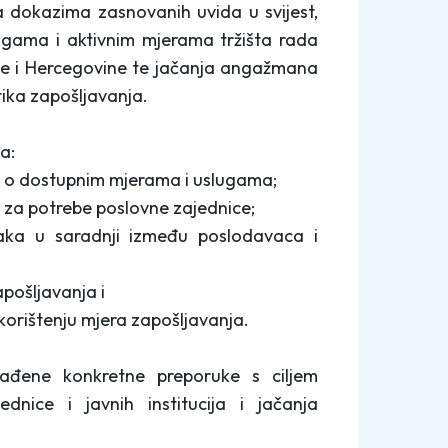
a dokazima zasnovanih uvida u svijest,
lugama i aktivnim mjerama tržišta rada
sne i Hercegovine te jačanja angažmana
tika zapošljavanja.
na:
a o dostupnim mjerama i uslugama;
ga za potrebe poslovne zajednice;
ataka u saradnji između poslodavaca i
apošljavanja i
 korištenju mjera zapošljavanja.
rađene konkretne preporuke s ciljem
nice i javnih institucija i jačanja