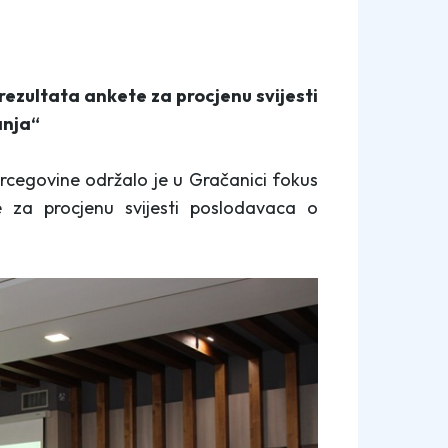
ezultata ankete za procjenu svijesti
anja“
rcegovine održalo je u Gračanici fokus
e za procjenu svijesti poslodavaca o