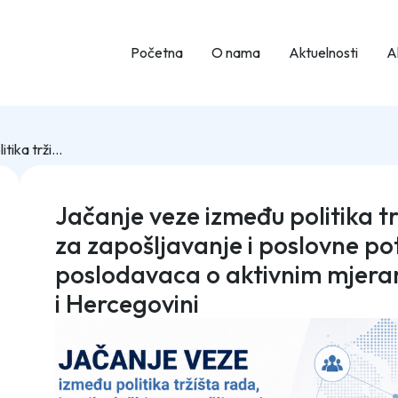
Početna
O nama
Aktuelnosti
Ak
Jačanje veze između politika tržišta rada, javnih službi za zapošljavanje i poslovne potražnje: Procjena svijesti poslodavaca o aktivnim mjerama zapošljavanja u Bosni i Hercegovini
Jačanje veze između politika tr
za zapošljavanje i poslovne pot
poslodavaca o aktivnim mjera
i Hercegovini