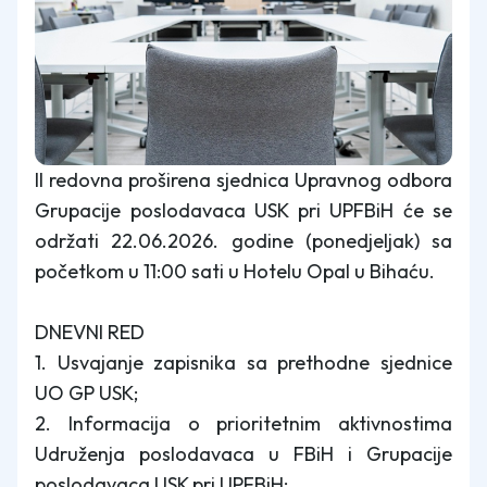
II redovna proširena sjednica Upravnog odbora
Grupacije poslodavaca USK pri UPFBiH će se
održati 22.06.2026. godine (ponedjeljak) sa
početkom u 11:00 sati u Hotelu Opal u Bihaću.
DNEVNI RED
1. Usvajanje zapisnika sa prethodne sjednice
UO GP USK;
2. Informacija o prioritetnim aktivnostima
Udruženja poslodavaca u FBiH i Grupacije
poslodavaca USK pri UPFBiH;