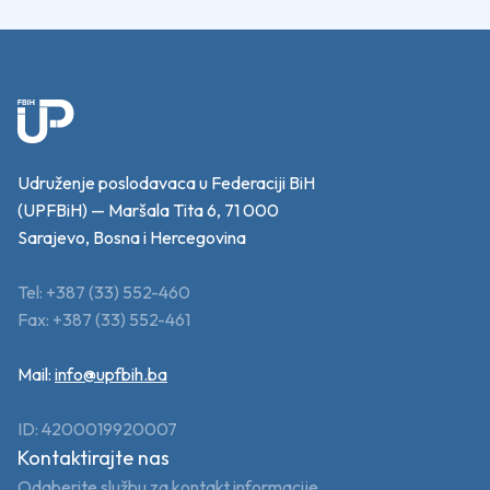
Udruženje poslodavaca u Federaciji BiH
(UPFBiH) — Maršala Tita 6, 71 000
Sarajevo, Bosna i Hercegovina
Tel: +387 (33) 552-460
Fax: +387 (33) 552-461
Mail:
info@upfbih.ba
ID: 4200019920007
Kontaktirajte nas
Odaberite službu za kontakt informacije