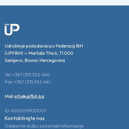
Udruženje poslodavaca u Federaciji BiH
(UPFBiH) — Maršala Tita 6, 71 000
Sarajevo, Bosna i Hercegovina
Tel: +387 (33) 552-460
Fax: +387 (33) 552-461
Mail:
info@upfbih.ba
ID: 4200019920007
Kontaktirajte nas
Odaberite službu za kontakt informacije