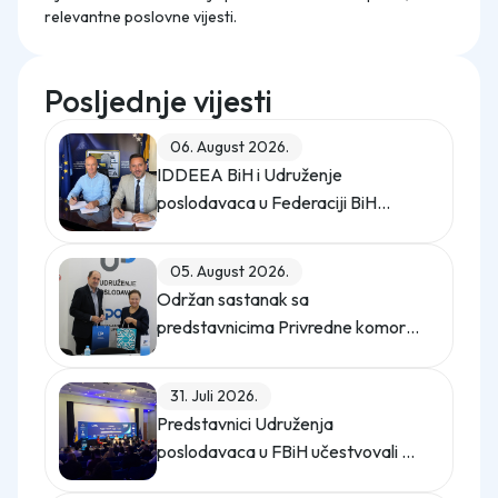
relevantne poslovne vijesti.
Posljednje vijesti
06. August 2026.
IDDEEA BiH i Udruženje
poslodavaca u Federaciji BiH
potpisali Memorandum o saradnji
05. August 2026.
Održan sastanak sa
predstavnicima Privredne komore
Istanbula
31. Juli 2026.
Predstavnici Udruženja
poslodavaca u FBiH učestvovali na
promo događaju Sajma poslova