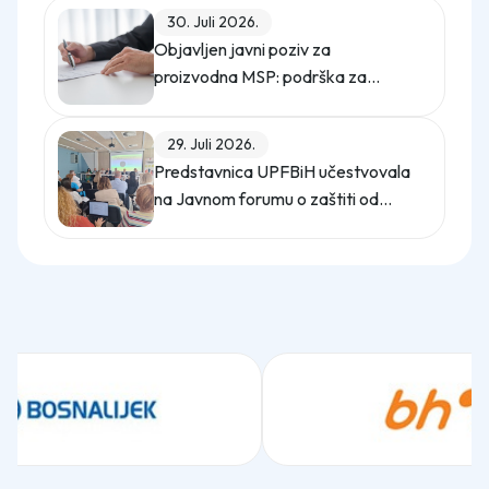
"Gledaj sebi posla"
30. Juli 2026.
Objavljen javni poziv za
proizvodna MSP: podrška za
digitalno upravljanje energijom
29. Juli 2026.
Predstavnica UPFBiH učestvovala
na Javnom forumu o zaštiti od
uznemiravanja na radu