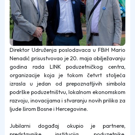
Direktor Udruženja poslodavaca u FBiH Mario
Nenadić prisustvovao je 20. maja obilježavanju
godina rada LINK poduzetničkog centra,
organizacije koja je tokom četvrt stoljeća
izrasla u jedan od prepoznatljivih simbola
podrške poduzetništvu, lokalnom ekonomskom
razvoju, inovacijama i stvaranju novih prilika za
ljude širom Bosne i Hercegovine.
Jubilarni događaj okupio je partnere,
predstavnike institucija, poduzetnike,