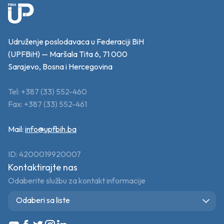
Udruženje poslodavaca u Federaciji BiH
(UPFBiH) — Maršala Tita 6, 71 000
Sarajevo, Bosna i Hercegovina
Tel: +387 (33) 552-460
Fax: +387 (33) 552-461
Mail:
info@upfbih.ba
ID: 4200019920007
Kontaktirajte nas
Odaberite službu za kontakt informacije
Odaberi sa liste