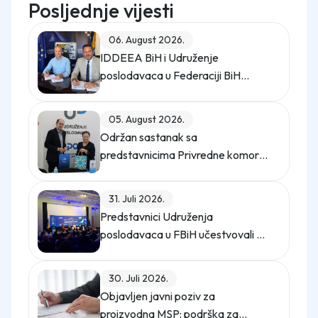
Posljednje vijesti
06. August 2026.
IDDEEA BiH i Udruženje
poslodavaca u Federaciji BiH
potpisali Memorandum o saradnji
05. August 2026.
Održan sastanak sa
predstavnicima Privredne komore
Istanbula
31. Juli 2026.
Predstavnici Udruženja
poslodavaca u FBiH učestvovali na
promo događaju Sajma poslova
"Gledaj sebi posla"
30. Juli 2026.
Objavljen javni poziv za
proizvodna MSP: podrška za