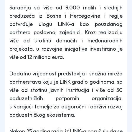
Saradnja sa više od 3.000 malih i srednjih
preduzeća iz Bosne i Hercegovine i regije
potvrđuje ulogu LINK-a kao pouzdanog
partnera poslovnoj zajednici. Kroz realizaciju
više od stotinu domaćih i međunarodnih
projekata, u razvojne inicijative investirano je
više od 12 miliona eura.
Dodatnu vrijednost predstavlja i snažna mreža
partnerstava koju je LINK gradio godinama, sa
više od stotinu javnih institucija i više od 50
poduzetničkih potpornih organizacija,
stvarajući temelje za dugoročni i održivi razvoj
poduzetničkog ekosistema.
Nakon 25 godina rada, iz LINK-a poručuju da se