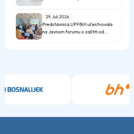
digitalno upravljanje energijom
29. Juli 2026.
Predstavnica UPFBiH učestvovala
na Javnom forumu o zaštiti od
uznemiravanja na radu